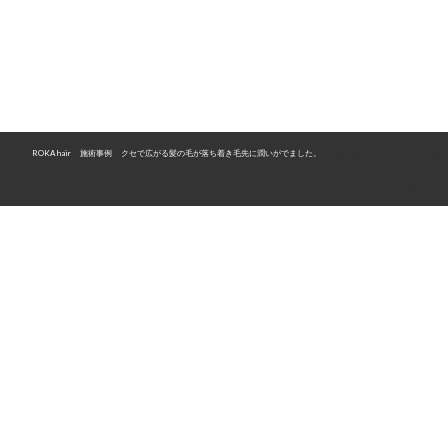
ROKA hair
>
施術事例
>
クセで広がる髪の毛が落ち着き毛先に潤いがでました。
>
EBAC8A0D-41BE-4416-90AB-
C65438343B6F
〒526-0834 滋賀県長浜市大辰巳町43
TEL 0749-63-7500