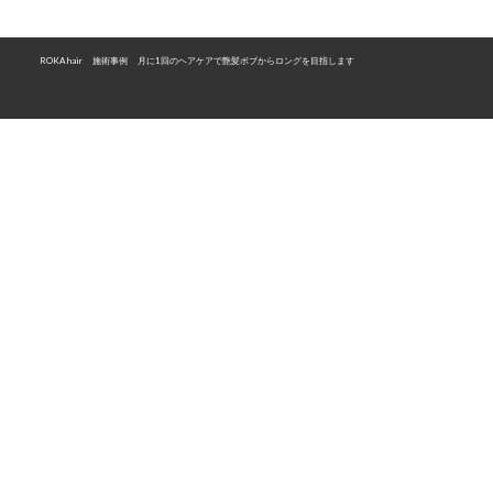
ROKA hair
>
施術事例
>
月に1回のヘアケアで艶髪ボブからロングを目指します
>
C223790B-6108-4978-8049-
9CD903927930
〒526-0834 滋賀県長浜市大辰巳町43
TEL 0749-63-7500