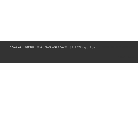
ROKA hair
>
施術事例
>
乾燥と広がりが抑えられ潤いまとまる髪になりました。
>
ECF396D8-68F6-485B-A75E-
54695C89C2C7
〒526-0834 滋賀県長浜市大辰巳町43
TEL 0749-63-7500