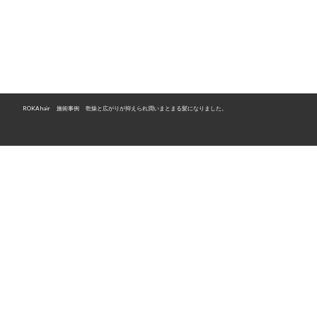
ROKA hair
>
施術事例
>
乾燥と広がりが抑えられ潤いまとまる髪になりました。
>
ECF396D8-68F6-485B-A75E-
54695C89C2C7
〒526-0834 滋賀県長浜市大辰巳町43
TEL 0749-63-7500