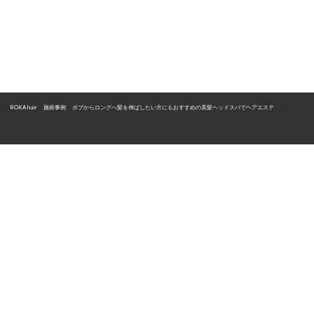
ROKA hair
>
施術事例
>
ボブからロングへ髪を伸ばしたい方にもおすすめの美髪ヘッドスパでヘアエステ
>
BB13750F-
0D05-42D6-BEE2-656BC12B3DEA
〒526-0834 滋賀県長浜市大辰巳町43
TEL 0749-63-7500