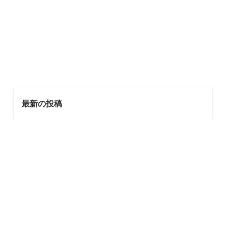
最新の投稿
夏季休暇のお知らせです
7月の店休日のお知らせ
6月の店休日のお知らせです。
6月1日から、ながはま割がご利用いただけます
5月店休日のお知らせ