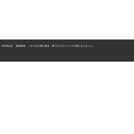
ROKA hair
>
施術事例
>
パサつきが落ち着き、家でのスタイリングが楽になりました。
>
7DCD20DD-4EB6-4942-95C3-
2B2A87E56DC5
〒526-0834 滋賀県長浜市大辰巳町43
TEL 0749-63-7500