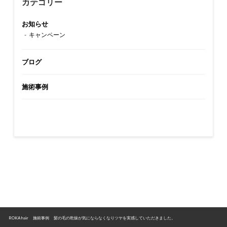
カテゴリー
お知らせ
キャンペーン
ブログ
施術事例
ROKA hair
>
施術事例
>
髪の毛の乾燥が気にならなくなりツヤを実感していただきました。
>
B8429415-008C-4A16-