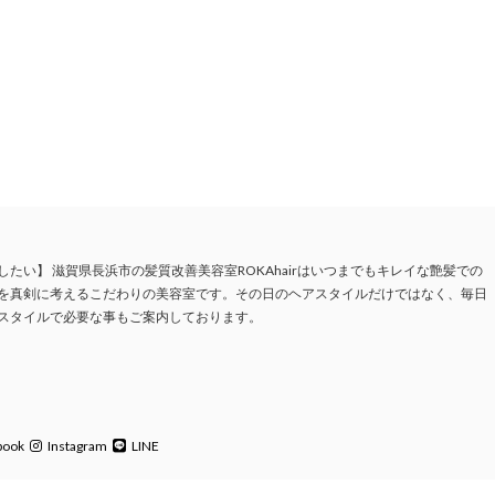
）
たい】 滋賀県長浜市の髪質改善美容室ROKAhairはいつまでもキレイな艶髪での
を真剣に考えるこだわりの美容室です。その日のヘアスタイルだけではなく、毎日
スタイルで必要な事もご案内しております。
book
Instagram
LINE