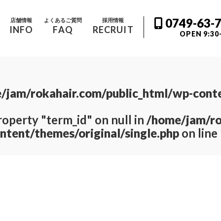
0749-63-
店舗情報
よくあるご質問
採用情報
INFO
FAQ
RECRUIT
OPEN 9:30
/jam/rokahair.com/public_html/wp-conte
roperty "term_id" on null in
/home/jam/ro
ntent/themes/original/single.php
on line