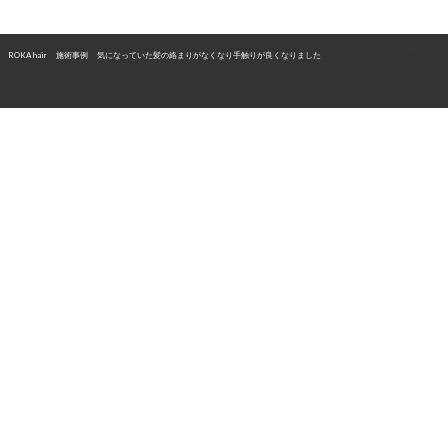
ROKA hair
>
施術事例
>
気になっていた髪の絡まりがなくなり手触りが良くなりました
>
0DC42311-9281-4489-905A-
D0753A602D46
〒526-0834 滋賀県長浜市大辰巳町43
TEL 0749-63-7500